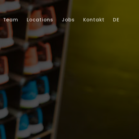
Team
Locations
Jobs
Kontakt
DE
Home
Leistungen
Projekte
Team
Locations
Jobs
Kontakt
DE