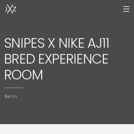
Home
SNIPES X NIKE AJ11
Leistungen
BRED EXPERIENCE
Projekte
Team
ROOM
Locations
Jobs
Berlin
Kontakt
DE