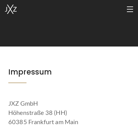
Home
Services
Projects
Team
Impressum
Locations
Jobs
JXZ GmbH
Höhenstraße 38 (HH)
Contact
60385 Frankfurt am Main
EN